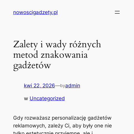
Przejdź
nowoscigadzety.pl
do
treści
Zalety i wady różnych
metod znakowania
gadżetów
kwi 22, 2026
—
admin
by
w
Uncategorized
Gdy rozważasz personalizację gadżetów
reklamowych, zależy Ci, aby były one nie
tylko estetycznie przyjemne, ale i