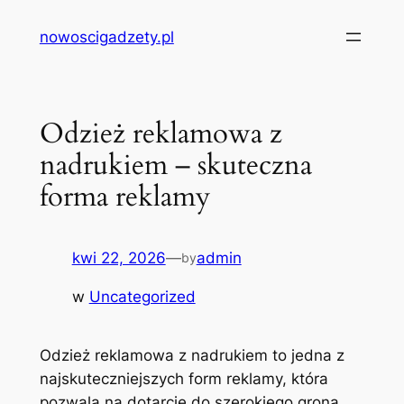
Przejdź
nowoscigadzety.pl
do
treści
Odzież reklamowa z
nadrukiem – skuteczna
forma reklamy
kwi 22, 2026
—
admin
by
w
Uncategorized
Odzież reklamowa z nadrukiem to jedna z
najskuteczniejszych form reklamy, która
pozwala na dotarcie do szerokiego grona